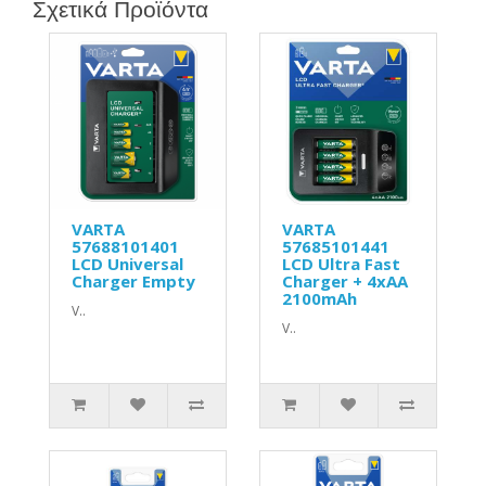
Σχετικά Προϊόντα
VARTA
VARTA
57688101401
57685101441
LCD Universal
LCD Ultra Fast
Charger Empty
Charger + 4xAA
2100mAh
V..
V..