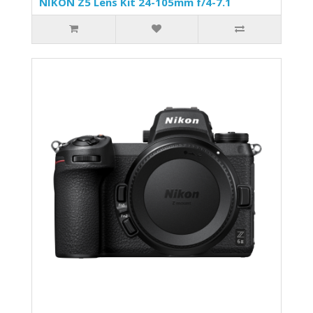
NIKON Z5 Lens Kit 24-105mm f/4-7.1