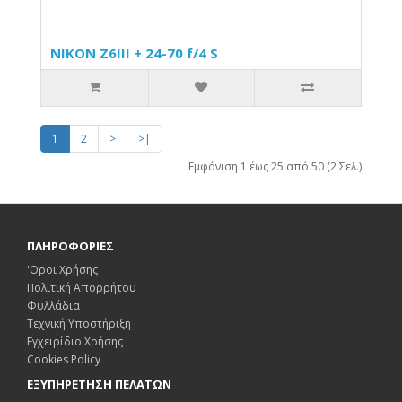
NIKON Z6III + 24-70 f/4 S
1
2
>
>|
Εμφάνιση 1 έως 25 από 50 (2 Σελ.)
ΠΛΗΡΟΦΟΡΙΕΣ
'Οροι Χρήσης
Πολιτική Απορρήτου
Φυλλάδια
Τεχνική Υποστήριξη
Εγχειρίδιο Χρήσης
Cookies Policy
ΕΞΥΠΗΡΕΤΗΣΗ ΠΕΛΑΤΩΝ