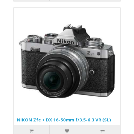
NIKON Zfc + DX 16-50mm f/3.5-6.3 VR (SL)