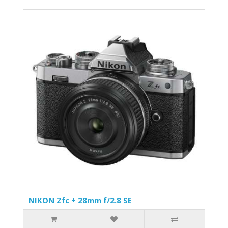
NIKON Zfc + 28mm f/2.8 SE