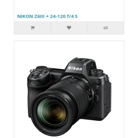
NIKON Z6III + 24-120 f/4 S