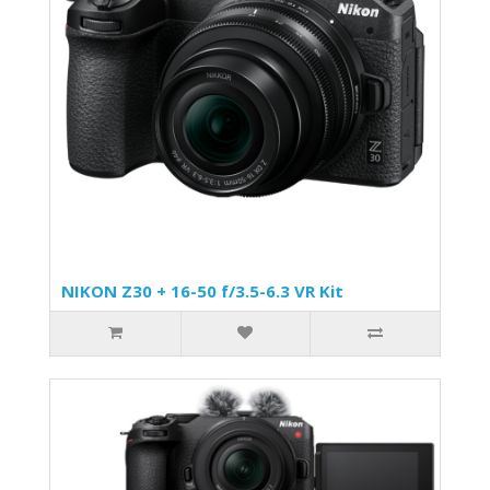
NIKON Z30 + 16-50 f/3.5-6.3 VR Kit