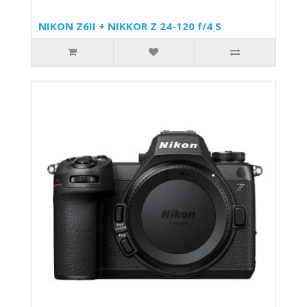
NIKON Z6II + NIKKOR Z 24-120 f/4 S