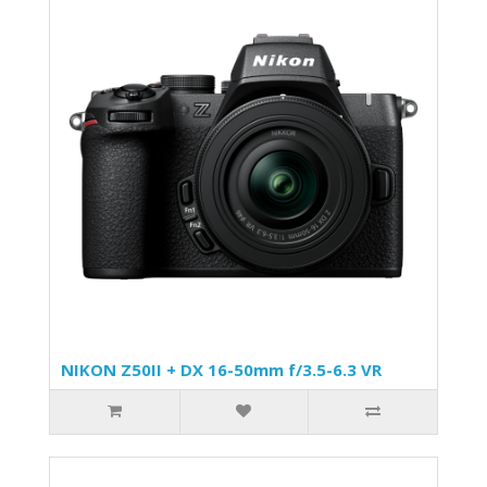
NIKON Z50II + DX 16-50mm f/3.5-6.3 VR