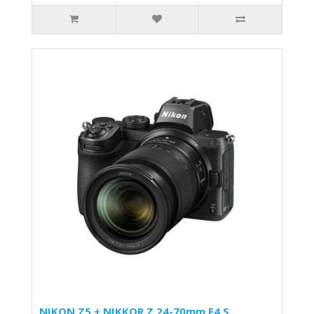
NIKON Z5 + NIKKOR Z 24-70mm F4 S