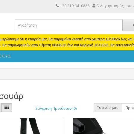
+30 210-9410888
Ο Λογαριασμός μου
μερώσουμε ότι η εταιρεία μας θα παραμείνει κλειστή από Δευτέρα 10/08/26 έως κα
υ θα παραληφθούν από Πέμπτη 06/08/26 έως και Κυριακή 16/08/26, θα εκτελεσθού
ΣΚΕΥΕΣ
εσουάρ
Ταξινόμηση:
Σύγκριση Προϊόντων (0)