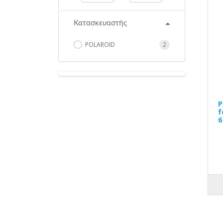
Κατασκευαστής
POLAROID
2
P
f
6