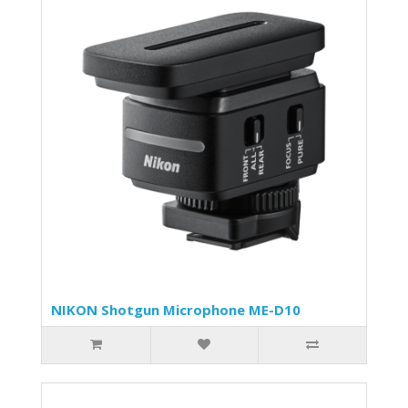
NIKON Shotgun Microphone ME-D10