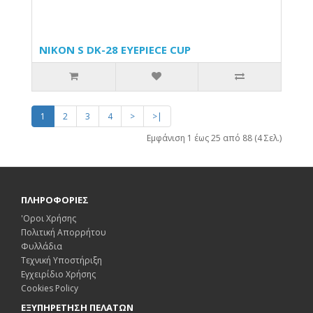
NIKON S DK-28 EYEPIECE CUP
1
2
3
4
>
>|
Εμφάνιση 1 έως 25 από 88 (4 Σελ.)
ΠΛΗΡΟΦΟΡΙΕΣ
'Οροι Χρήσης
Πολιτική Απορρήτου
Φυλλάδια
Τεχνική Υποστήριξη
Εγχειρίδιο Χρήσης
Cookies Policy
ΕΞΥΠΗΡΕΤΗΣΗ ΠΕΛΑΤΩΝ