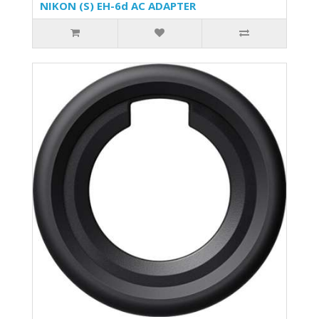
NIKON (S) EH-6d AC ADAPTER