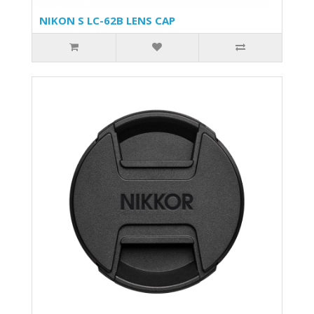
NIKON S LC-62B LENS CAP