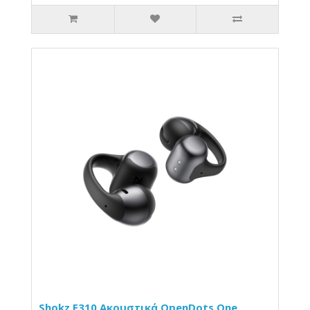
Shokz E310 Ακουστικά OpenDots One