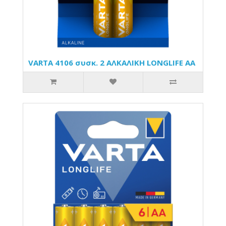
VARTA 4106 συσκ. 2 AΛΚΑΛΙΚΗ LONGLIFE AA