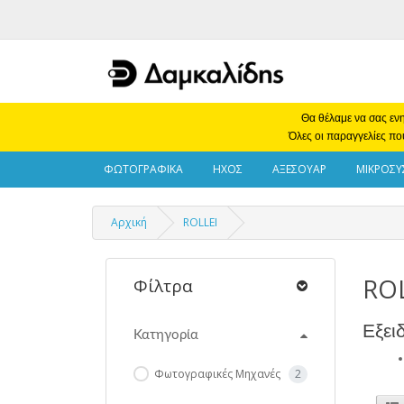
Θα θέλαμε να σας ενη
Όλες οι παραγγελίες πο
ΦΩΤΟΓΡΑΦΙΚΑ
ΗΧΟΣ
ΑΞΕΣΟΥΑΡ
ΜΙΚΡΟΣΥ
Αρχική
ROLLEI
ROL
Φίλτρα
Εξει
Κατηγορία
Φωτογραφικές Μηχανές
2