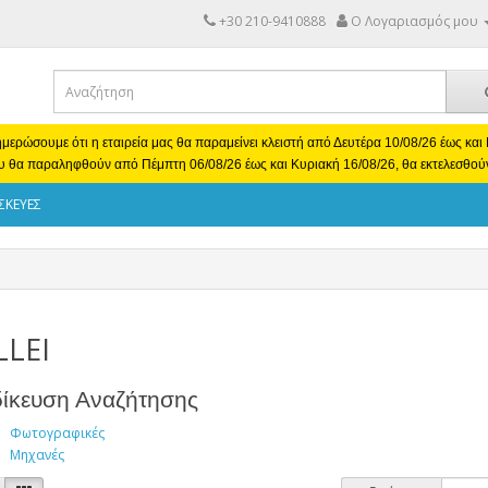
+30 210-9410888
Ο Λογαριασμός μου
μερώσουμε ότι η εταιρεία μας θα παραμείνει κλειστή από Δευτέρα 10/08/26 έως κα
υ θα παραληφθούν από Πέμπτη 06/08/26 έως και Κυριακή 16/08/26, θα εκτελεσθού
ΣΚΕΥΕΣ
LEI
δίκευση Αναζήτησης
Φωτογραφικές
Μηχανές