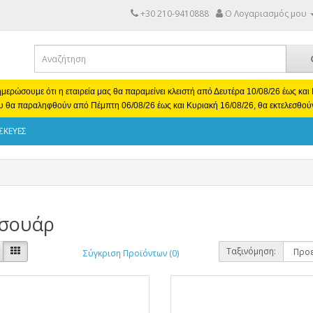
+30 210-9410888
Ο Λογαριασμός μου
μερώσουμε ότι η εταιρεία μας θα παραμείνει κλειστή από Δευτέρα 10/08/26 έως κα
υ θα παραληφθούν από Πέμπτη 06/08/26 έως και Κυριακή 16/08/26, θα εκτελεσθού
ΣΚΕΥΕΣ
εσουάρ
Ταξινόμηση:
Σύγκριση Προϊόντων (0)