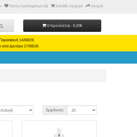
Λίστα Αγαπημένων (0)
Καλάθι Αγορών
Αγορά
0 προϊόν(τα) - 0,00€
ι Παρασκευή 14/08/26.
ν από Δευτέρα 17/08/26.
Εμφάνιση: