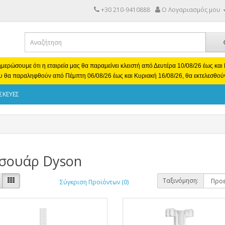
+30 210-9410888
Ο Λογαριασμός μου
μερώσουμε ότι η εταιρεία μας θα παραμείνει κλειστή από Δευτέρα 10/08/26 έως κα
υ θα παραληφθούν από Πέμπτη 06/08/26 έως και Κυριακή 16/08/26, θα εκτελεσθού
ΣΚΕΥΕΣ
σουάρ Dyson
Ταξινόμηση:
Σύγκριση Προϊόντων (0)