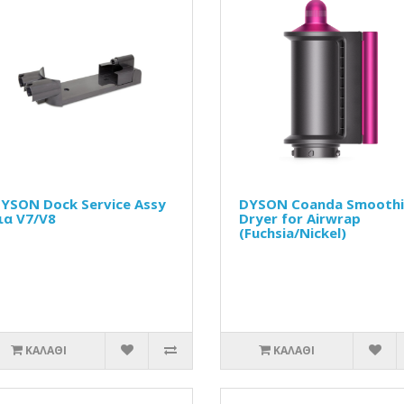
YSON Dock Service Assy
DYSON Coanda Smooth
ια V7/V8
Dryer for Airwrap
(Fuchsia/Nickel)
ΚΑΛΆΘΙ
ΚΑΛΆΘΙ