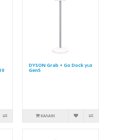
DYSON Grab + Go Dock για
10
Gen5
ΚΑΛΆΘΙ