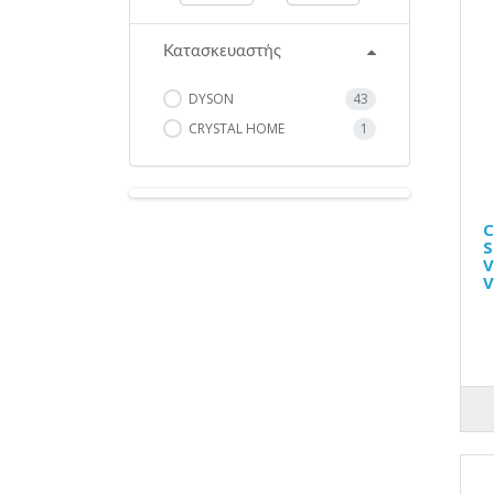
Κατασκευαστής
DYSON
43
CRYSTAL HOME
1
C
S
V
V