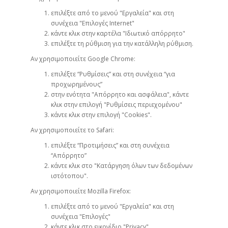
επιλέξτε από το μενού "Εργαλεία" και στη
συνέχεια "Επιλογές Internet"
κάντε κλικ στην καρτέλα "Ιδιωτικό απόρρητο"
επιλέξτε τη ρύθμιση για την κατάλληλη ρύθμιση.
Αν χρησιμοποιείτε Google Chrome:
επιλέξτε “Ρυθμίσεις” και στη συνέχεια “για
προχωρημένους”
στην ενότητα "Απόρρητο και ασφάλεια", κάντε
κλικ στην επιλογή "Ρυθμίσεις περιεχομένου"
κάντε κλικ στην επιλογή "Cookies".
Αν χρησιμοποιείτε το Safari:
επιλέξτε “Προτιμήσεις” και στη συνέχεια
“Απόρρητο”
κάντε κλικ στο "Κατάργηση όλων των δεδομένων
ιστότοπου".
Αν χρησιμοποιείτε Mozilla Firefox:
επιλέξτε από το μενού "Εργαλεία" και στη
συνέχεια "Επιλογές"
κάντε κλικ στο εικονίδιο "Privacy"