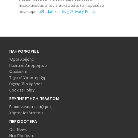
παρακαλούμε όπως επισκεφτείτε το παρακάτω
σύνδεσμο:
b2b.damkalidis.gr/Privacy-Policy
ΠΛΗΡΟΦΟΡΙΕΣ
'Οροι Χρήσης
Πολιτική Απορρήτου
Φυλλάδια
Τεχνική Υποστήριξη
Εγχειρίδιο Χρήσης
Cookies Policy
ΕΞΥΠΗΡΕΤΗΣΗ ΠΕΛΑΤΩΝ
Επικοινωνήστε μαζί μας
Χάρτης Ιστότοπου
ΠΕΡΙΣΣΟΤΕΡΑ
Our News
Νέα Προϊόντα