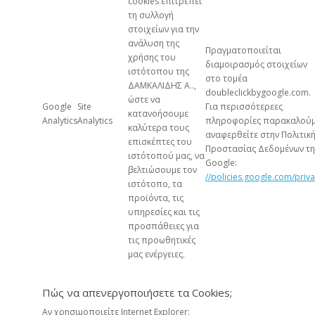
cookies επιτρέπει
τη συλλογή
στοιχείων για την
ανάλυση της
Πραγματοποιείται
χρήσης του
διαμοιρασμός στοιχείων
ιστότοπου της
στο τομέα
ΔΑΜΚΑΛΙΔΗΣ Α..,
doubleclickbygoogle.com.
ώστε να
Google
Site
Για περισσότερεες
κατανοήσουμε
Analytics
Analytics
πληροφορίες παρακαλού
καλύτερα τους
αναφερθείτε στην Πολιτικ
επισκέπτες του
Προστασίας Δεδομένων τη
ιστότοπού μας, να
Google:
βελτιώσουμε τον
//policies.google.com/priv
ιστότοπο, τα
προϊόντα, τις
υπηρεσίες και τις
προσπάθειες για
τις προωθητικές
μας ενέργειες.
Πώς να απενεργοποιήσετε τα Cookies;
Αν χρησιμοποιείτε Internet Explorer: