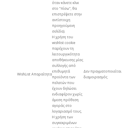
όταν κάνετε κλικ
στο "πίσω", θα
επιστρέψετε στην
αντίστοιχη
προηγούμενη
σελίδα).
Η χρήση του
wishlist cookie
παρέχουν τη
λειτουργικότητα
αποθήκευσης μίας
συλλογής από
επιθυμητά
Δεν πραγματοποιείται
WishList
Απαραίτητα
προϊόντα των
διαμοιρασμός
πελατών που
έχουν δηλώσει
ενδιαφέρον χωρίς
άμεση πρόθεση
αγοράς στο
λογαριασμό τους.
Η χρήση των
συγκεκριμένων