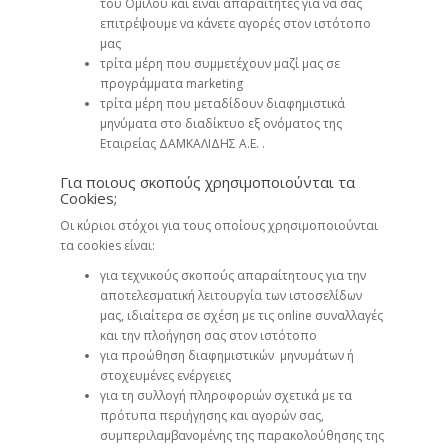
του Ομίλου και είναι απαραίτητες για να σας
επιτρέψουμε να κάνετε αγορές στον ιστότοπο
μας
τρίτα μέρη που συμμετέχουν μαζί μας σε
προγράμματα marketing
τρίτα μέρη που μεταδίδουν διαφημιστικά
μηνύματα στο διαδίκτυο εξ ονόματος της
Εταιρείας ΔΑΜΚΑΛΙΔΗΣ Α.Ε. .
Για ποιους σκοπούς χρησιμοποιούνται τα
Cookies;
Οι κύριοι στόχοι για τους οποίους χρησιμοποιούνται
τα cookies είναι:
για τεχνικούς σκοπούς απαραίτητους για την
αποτελεσματική λειτουργία των ιστοσελίδων
μας, ιδιαίτερα σε σχέση με τις online συναλλαγές
και την πλοήγηση σας στον ιστότοπο
για προώθηση διαφημιστικών μηνυμάτων ή
στοχευμένες ενέργειες
για τη συλλογή πληροφοριών σχετικά με τα
πρότυπα περιήγησης και αγορών σας,
συμπεριλαμβανομένης της παρακολούθησης της