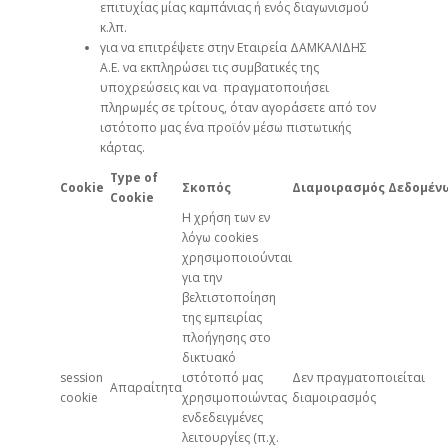
επιτυχίας μίας καμπάνιας ή ενός διαγωνισμού
κ.λπ.
για να επιτρέψετε στην Εταιρεία ΔΑΜΚΑΛΙΔΗΣ
Α.Ε. να εκπληρώσει τις συμβατικές της
υποχρεώσεις και να πραγματοποιήσει
πληρωμές σε τρίτους, όταν αγοράσετε από τον
ιστότοπο μας ένα προϊόν μέσω πιστωτικής
κάρτας.
Type of
Cookie
Σκοπός
Διαμοιρασμός Δεδομέν
Cookie
Η χρήση των εν
λόγω cookies
χρησιμοποιούνται
για την
βελτιστοποίηση
της εμπειρίας
πλοήγησης στο
δικτυακό
session
ιστότοπό μας
Δεν πραγματοποιείται
Απαραίτητα
cookie
χρησιμοποιώντας
διαμοιρασμός
ενδεδειγμένες
λειτουργίες (π.χ.