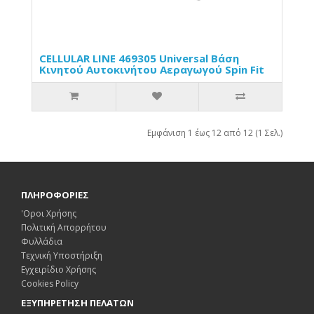
CELLULAR LINE 469305 Universal Βάση
Κινητού Αυτοκινήτου Αεραγωγού Spin Fit
Εμφάνιση 1 έως 12 από 12 (1 Σελ.)
ΠΛΗΡΟΦΟΡΙΕΣ
'Οροι Χρήσης
Πολιτική Απορρήτου
Φυλλάδια
Τεχνική Υποστήριξη
Εγχειρίδιο Χρήσης
Cookies Policy
ΕΞΥΠΗΡΕΤΗΣΗ ΠΕΛΑΤΩΝ