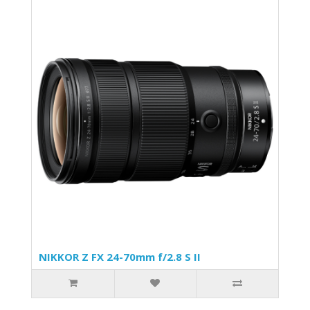
NIKKOR Z FX 24-70mm f/2.8 S II