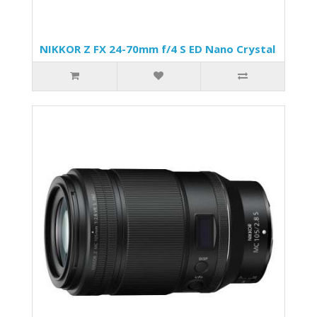
NIKKOR Z FX 24-70mm f/4 S ED Nano Crystal