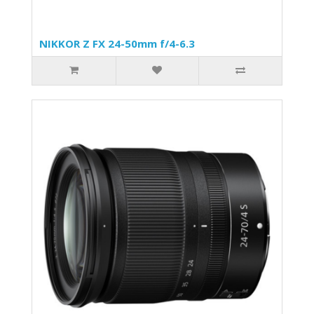
NIKKOR Z FX 24-50mm f/4-6.3