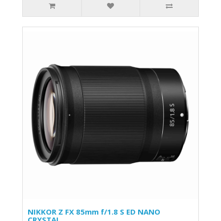
NIKKOR Z FX 85mm f/1.8 S ED NANO
CRYSTAL