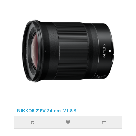
NIKKOR Z FX 24mm f/1.8 S