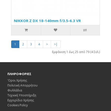
NIKKOR Z DX 18-140mm f/3.5-6.3 VR
1
2
3
4
>
>|
Εμφάνιση 1 έως 25 από 79 (4 Σελ.)
ΠΛΗΡΟΦΟΡΙΕΣ
'Οροι Χρήσης
Πολιτική Απορρήτου
Φυλλάδια
Τεχνική Υποστήριξη
Εγχειρίδιο Χρήσης
Cookies Policy