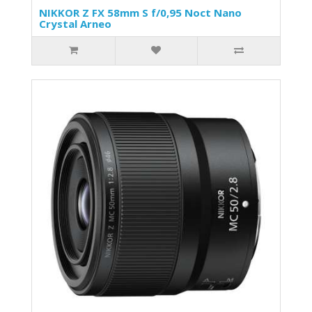
NIKKOR Z FX 58mm S f/0,95 Noct Nano
Crystal Arneo