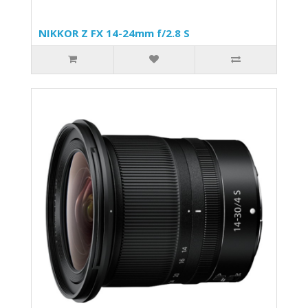
NIKKOR Z FX 14-24mm f/2.8 S