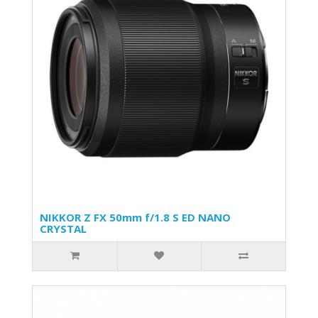
NIKKOR Z FX 50mm f/1.8 S ED NANO
CRYSTAL