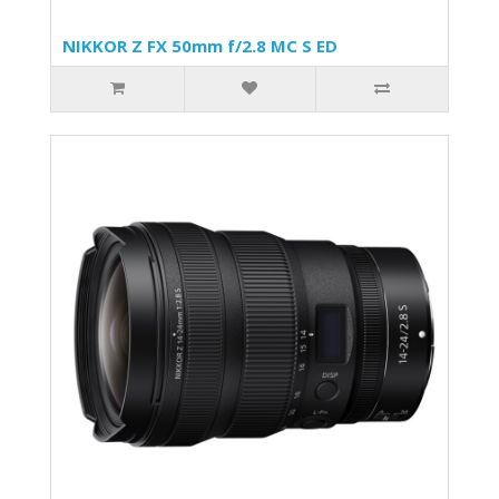
NIKKOR Z FX 50mm f/2.8 MC S ED