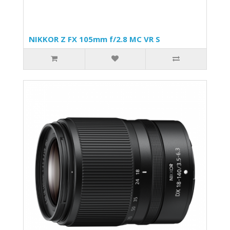
NIKKOR Z FX 105mm f/2.8 MC VR S