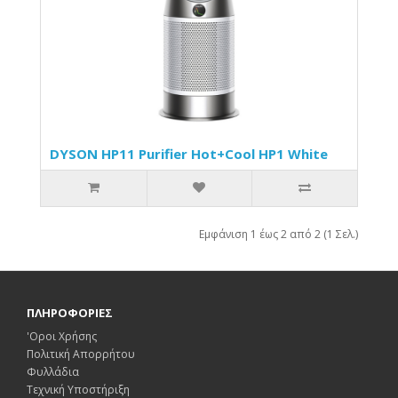
DYSON HP11 Purifier Hot+Cool HP1 White
Εμφάνιση 1 έως 2 από 2 (1 Σελ.)
ΠΛΗΡΟΦΟΡΙΕΣ
'Οροι Χρήσης
Πολιτική Απορρήτου
Φυλλάδια
Τεχνική Υποστήριξη