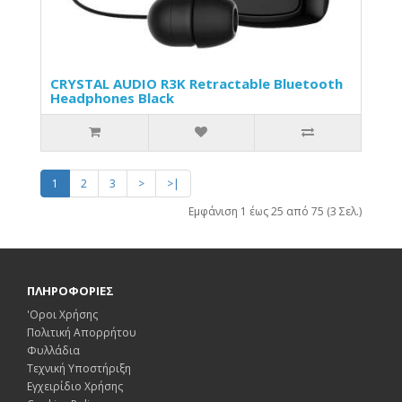
CRYSTAL AUDIO R3K Retractable Bluetooth
Headphones Black
1
2
3
>
>|
Εμφάνιση 1 έως 25 από 75 (3 Σελ.)
ΠΛΗΡΟΦΟΡΙΕΣ
'Οροι Χρήσης
Πολιτική Απορρήτου
Φυλλάδια
Τεχνική Υποστήριξη
Εγχειρίδιο Χρήσης