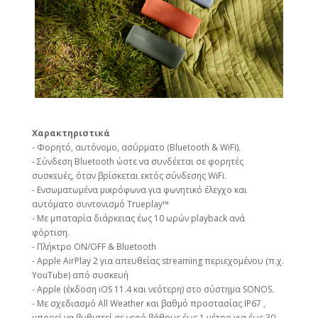
Χαρακτηριστικά
- Φορητό, αυτόνομο, ασύρματο (Bluetooth & WiFi).
- Σύνδεση Bluetooth ώστε να συνδέεται σε φορητές
συσκευές, όταν βρίσκεται εκτός σύνδεσης WiFi.
- Eνσωματωμένα μικρόφωνα για φωνητικό έλεγχο και
αυτόματο συντονισμό Trueplay™
- Με μπαταρία διάρκειας έως 10 ωρών playback ανά
φόρτιση.
- Πλήκτρο ON/OFF & Βluetooth
- Apple AirPlay 2 για απευθείας streaming περιεχομένου (π.χ.
YouTube) από συσκευή
- Apple (έκδοση iOS 11.4 και νεότερη) στο σύστημα SONOS.
- Με σχεδιασμό All Weather και βαθμό προστασίας IP67 ,
μπορεί να βυθιστεί σε νερό βάθους έως 1 μέτρο για έως 30