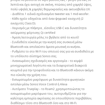
λεπτά και έχει αντοχή σε σκόνη, πτώσεις από χαμηλό ύψος,
πολύ υψηλές & χαμηλές θερμοκρασίες και ακτινοβολία UV.
- Διαθέτει 1 ειδικά σχεδιασμένο tweeter και 1 mid-woofer.
- Κάθε ηχείο οδηγείται από έναν ψηφιακό ενισχυτή (2
ενισχυτές Class D).
- Χειρισμός με πλήκτρα , είσοδος USB-C και δυνατότητα
ασύρματης φόρτισης Qi certified
- Άμεση λειτουργία μόλις το βγάλετε από το κουτί!
- Συνδεθείτε εύκολα με την κινητή σας συσκευή μέσω
Bluetooth και απολαύστε άμεσα μουσική εν κινήσει.
- Ρυθμίστε το στο Wi Fi του σπιτιού σας για να συνδεθείτε με
το υπόλοιπο σύστημα Sonos σας.
- Ανανεωμένος σχεδιασμός και εργονομία – το κομψό
μονοχρωματικό λογότυπο και τα διαφορετικά διακριτά
κουμπιά για την τροφοδοσία και το Bluetooth κάνουν ακόμα
πιο εύκολη την χρήση του.
- Ενσωματωμένο μικρόφωνο με δυνατότητα φωνητικών
εντολών μέσω Sonos Voice Control ή Αlexa
- Αυτόματο Trueplay – το Roam2 ,χρησιμοποιώντας τo
ενσωματωμένο μικρόφωνο του, αυτορυθμίζεται για την
καλύτερη εμπειρία ακρόασης σε οποιοδήποτε περιβάλλον,
διαθέσιμο τόσο στο Bluetooth όσο και στο Wi-Fi.