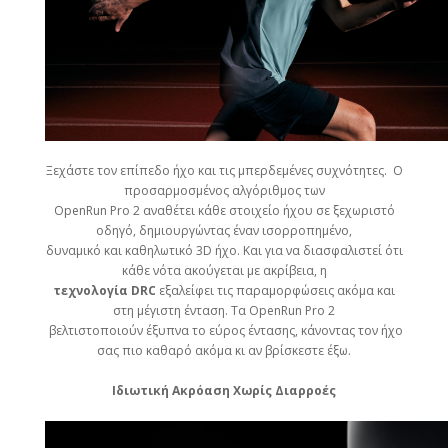
Ξεχάστε τον επίπεδο ήχο και τις μπερδεμένες συχνότητες. Ο
προσαρμοσμένος αλγόριθμος των
OpenRun Pro 2 αναθέτει κάθε στοιχείο ήχου σε ξεχωριστό
οδηγό, δημιουργώντας έναν ισορροπημένο,
δυναμικό και καθηλωτικό 3D ήχο. Και για να διασφαλιστεί ότι
κάθε νότα ακούγεται με ακρίβεια, η
τεχνολογία DRC
εξαλείφει τις παραμορφώσεις ακόμα και
στη μέγιστη ένταση. Τα OpenRun Pro 2
βελτιστοποιούν έξυπνα το εύρος έντασης, κάνοντας τον ήχο
σας πιο καθαρό ακόμα κι αν βρίσκεστε έξω.
Ιδιωτική Ακρόαση Χωρίς Διαρροές