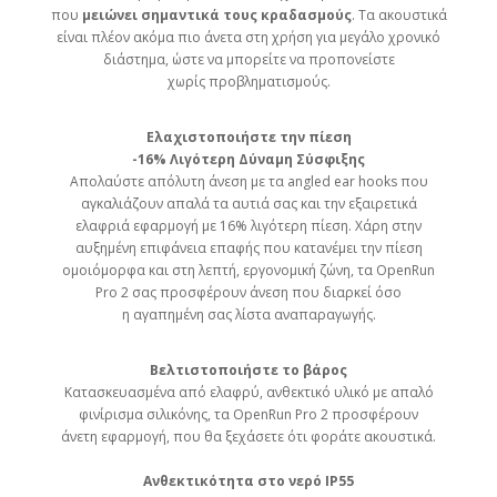
που
μειώνει σημαντικά τους κραδασμούς
. Τα ακουστικά
είναι πλέον ακόμα πιο άνετα στη χρήση για μεγάλο χρονικό
διάστημα, ώστε να μπορείτε να προπονείστε
χωρίς προβληματισμούς.
Ελαχιστοποιήστε την πίεση
-16% Λιγότερη Δύναμη Σύσφιξης
Απολαύστε απόλυτη άνεση με τα angled ear hooks που
αγκαλιάζουν απαλά τα αυτιά σας και την εξαιρετικά
ελαφριά εφαρμογή με 16% λιγότερη πίεση. Χάρη στην
αυξημένη επιφάνεια επαφής που κατανέμει την πίεση
ομοιόμορφα και στη λεπτή, εργονομική ζώνη, τα OpenRun
Pro 2 σας προσφέρουν άνεση που διαρκεί όσο
η αγαπημένη σας λίστα αναπαραγωγής.
Βελτιστοποιήστε το βάρος
Κατασκευασμένα από ελαφρύ, ανθεκτικό υλικό με απαλό
φινίρισμα σιλικόνης, τα OpenRun Pro 2 προσφέρουν
άνετη εφαρμογή, που θα ξεχάσετε ότι φοράτε ακουστικά.
Ανθεκτικότητα στο νερό IP55