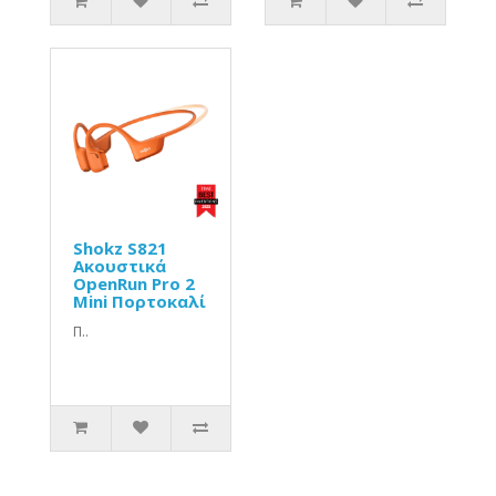
Shokz S821
Ακουστικά
OpenRun Pro 2
Mini Πορτοκαλί
Π..