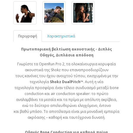
Περιγραφή
Χαρακτηριστικά
Πρωτοποριακή βελτίωση ακουστικής - Διπλός
Οδηγός, Διπλάσια απόδοση
Γνωρίστε τα OpenRun Pro 2, τα ολοκαίνουργια κορυφαία
ακουστικά της Shokz που επαναπροσδιορίζουν
τους κανόνες του ήχου ανοιχτού τύπου, ενισχυμένα με την
τεχνολογία
Shokz DualPitch™
. Αυτή η νέα
τεχνολογία προσφέρει έναν τέλειο συνδυασμό μεταξύ bone
conduction και air conduction speaker: το πρώτο
αναλαμβάνει τα μεσαία και τα πρίμα με απόλυτη ακρίβεια,
ενώ το δεύτερο απελευθερώνει ελεγχόμενο, έντονο
και βαθύ μπάσο. Το αποτέλεσμα είναι μια μοναδική εμπειρία
ακρόασης – καθαρή και ταυτόχρονα δυνατή.
Οδηγός Bone Conduction για καθαρά πρίμα