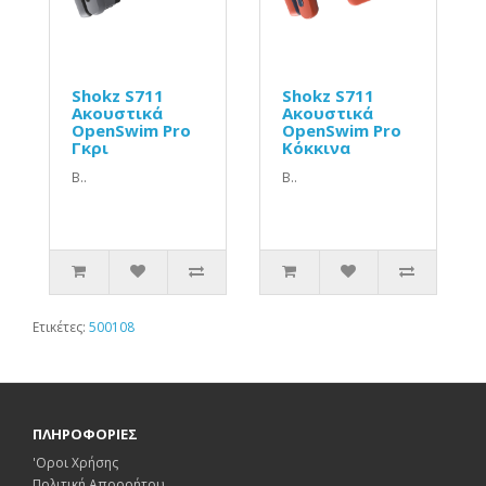
Shokz S711
Shokz S711
Ακουστικά
Ακουστικά
OpenSwim Pro
OpenSwim Pro
Γκρι
Κόκκινα
B..
B..
Ετικέτες:
500108
ΠΛΗΡΟΦΟΡΙΕΣ
'Οροι Χρήσης
Πολιτική Απορρήτου