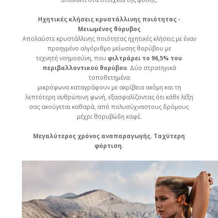
Ηχητικές κλήσεις κρυστάλλινης ποιότητας -
Μειωμένος θόρυβος
Απολαύστε κρυστάλλινης ποιότητας ηχητικές κλήσεις με έναν
προηγμένο αλγόριθμο μείωσης θορύβου με
τεχνητή νοημοσύνη, που
φιλτράρει το 96,5% του
περιβαλλοντικού θορύβου
. Δύο στρατηγικά
τοποθετημένα
μικρόφωνα καταγράφουν με ακρίβεια ακόμη και τη
λεπτότερη ανθρώπινη φωνή, εξασφαλίζοντας ότι κάθε λέξη
σας ακούγεται καθαρά, από πολυσύχναστους δρόμους
μέχρι θορυβώδη καφέ.
Μεγαλύτερος χρόνος αναπαραγωγής. Ταχύτερη
φόρτιση.