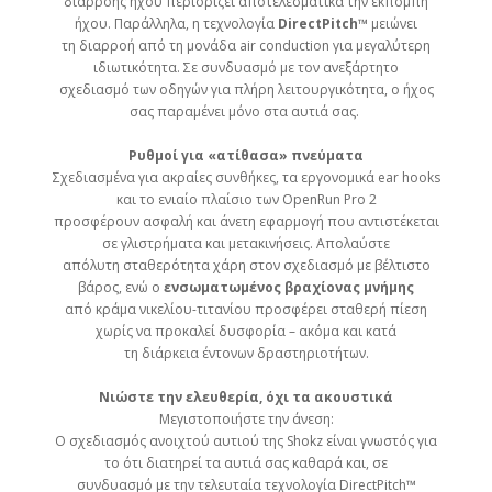
διαρροής ήχου περιορίζει αποτελεσματικά την εκπομπή
ήχου. Παράλληλα, η τεχνολογία
DirectPitch™
μειώνει
τη διαρροή από τη μονάδα air conduction για μεγαλύτερη
ιδιωτικότητα. Σε συνδυασμό με τον ανεξάρτητο
σχεδιασμό των οδηγών για πλήρη λειτουργικότητα, ο ήχος
σας παραμένει μόνο στα αυτιά σας.
Ρυθμοί για «ατίθασα» πνεύματα
Σχεδιασμένα για ακραίες συνθήκες, τα εργονομικά ear hooks
και το ενιαίο πλαίσιο των OpenRun Pro 2
προσφέρουν ασφαλή και άνετη εφαρμογή που αντιστέκεται
σε γλιστρήματα και μετακινήσεις. Απολαύστε
απόλυτη σταθερότητα χάρη στον σχεδιασμό με βέλτιστο
βάρος, ενώ ο
ενσωματωμένος βραχίονας μνήμης
από κράμα νικελίου-τιτανίου προσφέρει σταθερή πίεση
χωρίς να προκαλεί δυσφορία – ακόμα και κατά
τη διάρκεια έντονων δραστηριοτήτων.
Νιώστε την ελευθερία, όχι τα ακουστικά
Μεγιστοποιήστε την άνεση:
Ο σχεδιασμός ανοιχτού αυτιού της Shokz είναι γνωστός για
το ότι διατηρεί τα αυτιά σας καθαρά και, σε
συνδυασμό με την τελευταία τεχνολογία DirectPitch™