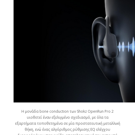
Η μονάδα bone conduction των Shokz OpenRun Pro 2
υιοθετεί έναν εξελιγμένο σχεδιασμό, με όλα τα
εξαρτήματα τοποθετημένα σε μία προστατευτική μεταλλική
θήκη, ενώ ένας αλγόριθμος ρύθμισης EQ ελέγχου