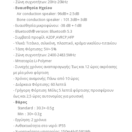
- Ζώνη συχνοτήτων: 20Hz-20kHz
-
Ευαισθησία Ηχείου
Air conduction speaker: 96dB+-2.5dB
Bone conduction speaker：101.3dB+-3dB
- Ευαισθησία μικροφώνου: -38 dB +-1dB
- Bluetooth® version: Bluetooth 5.3
- Συμβατά προφίλ: A2DP,AVRCP,HFP
- Υλικά: Τιτάνιο, σιλικόνη, πλαστικό, κράμα νικελίου-τιτανίου
- Τάση Φόρτισης: 5V+-5%
- Ζώνη συχνοτήτων: 2400-2483.5MHz
- Μπαταρία Li-Polymer
- Συνεχής χρόνος αναπαραγωγής: Έως και 12 ώρες ακρόασης
με μία μόνο φόρτιση
- Χρόνος αναμονής: Πάνω από 10 ώρες
- Διάρκεια Φόρτισης: 60 λεπτά
- Γρήγορη Φόρτιση: Μόλις 5 λεπτά φόρτισης προσφέρουν
έως και 2,5 ώρες αυτονομίας για μουσική
-
Βάρος
Standard：30.3+-0.5g
Min：30+-0.3g
- Εγγύηση: 2 χρόνια
- Ανθεκτικότητα στο νερό: IP55
- Χωρητικότητα μπαταρίας: 150mAh/0.581Wh