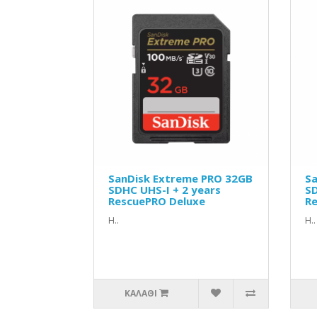
SanDisk Extreme PRO 32GB
Sa
SDHC UHS-I + 2 years
SD
RescuePRO Deluxe
Re
Η..
Η..
ΚΑΛΆΘΙ