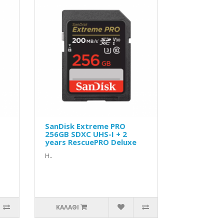
SanDisk Extreme PRO
256GB SDXC UHS-I + 2
years RescuePRO Deluxe
Η..
ΚΑΛΆΘΙ