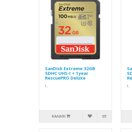
SanDisk Extreme 32GB
Sa
SDHC UHS-I + 1year
SD
RescuePRO Deluxe
Re
Ι..
Ι..
ΚΑΛΆΘΙ