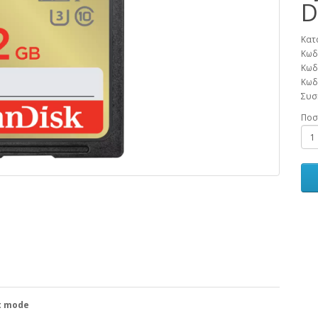
D
Κατ
Κωδ
Κωδ
Κωδ
Συσ
Ποσ
t mode