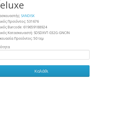
eluxe
ασκευαστής:
SANDISK
ικός Προϊόντος: 531676
ικός Barcode:
619659188924
ικός Κατασκευαστή:
SDSDXVT-032G-GNCIN
κευασία Προϊόντος:
50 τεμ
ότητα
Καλάθι