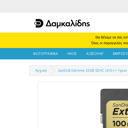
Θα θέλαμε να σας ενη
Όλες οι παραγγελίες πο
ΦΩΤΟΓΡΑΦΙΚΑ
ΗΧΟΣ
ΑΞΕΣΟΥΑΡ
ΜΙΚΡΟΣΥ
Αρχική
SanDisk Extreme 32GB SDHC UHS-I + 1year