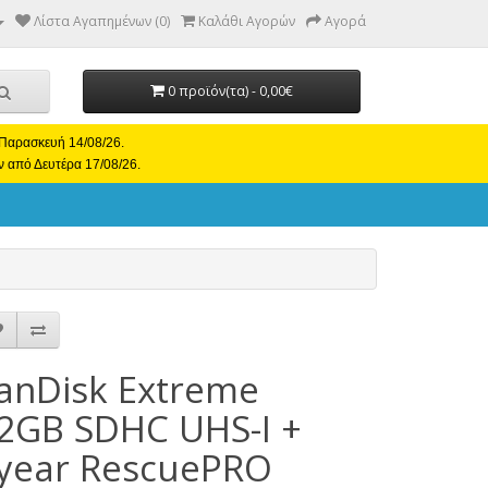
Λίστα Αγαπημένων (0)
Καλάθι Αγορών
Αγορά
0 προϊόν(τα) - 0,00€
ι Παρασκευή 14/08/26.
ν από Δευτέρα 17/08/26.
anDisk Extreme
2GB SDHC UHS-I +
year RescuePRO