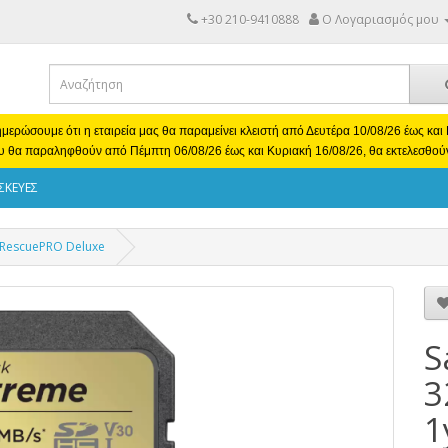
+30 210-9410888
Ο Λογαριασμός μου
μερώσουμε ότι η εταιρεία μας θα παραμείνει κλειστή από Δευτέρα 10/08/26 έως κα
υ θα παραληφθούν από Πέμπτη 06/08/26 έως και Κυριακή 16/08/26, θα εκτελεσθού
ΣΚΕΥΕΣ
 RescuePRO Deluxe
S
3
1