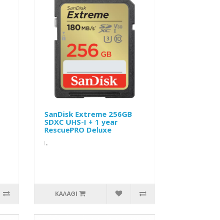
SanDisk Extreme 256GB
SDXC UHS-I + 1 year
RescuePRO Deluxe
Ι..
ΚΑΛΆΘΙ