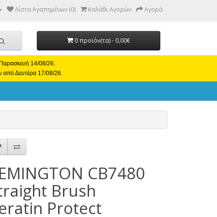
Λίστα Αγαπημένων (0)
Καλάθι Αγορών
Αγορά
0 προϊόν(τα) - 0,00€
ι Παρασκευή 14/08/26.
ν από Δευτέρα 17/08/26.
EMINGTON CB7480
traight Brush
eratin Protect