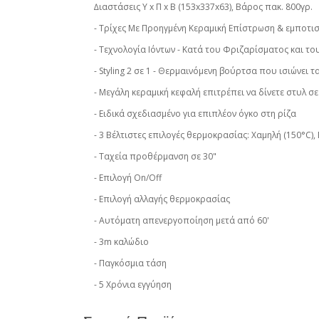
∆ιαστάσεις Υ x Π x B (153x337x63), Βάρος πακ. 800γρ.
- Τρίχες Με Προηγµένη Κεραµική Επίστρωση & εµποτισ
- Τεχνολογία Ιόντων - Κατά του Φριζαρίσµατος και τ
- Styling 2 σε 1 - Θερµαινόµενη βούρτσα που ισιώνει 
- Μεγάλη κεραµική κεφαλή επιτρέπει να δίνετε στυλ σ
- Ειδικά σχεδιασµένο για επιπλέον όγκο στη ρίζα
- 3 Βέλτιστες επιλογές θερµοκρασίας: Χαµηλή (150°C),
- Tαχεία προθέρµανση σε 30"
- Επιλογή On/Off
- Επιλογή αλλαγής θερμοκρασίας
- Αυτόματη απενεργοποίηση µετά από 60'
- 3m καλώδιο
- Παγκόσμια τάση
- 5 Χρόνια εγγύηση