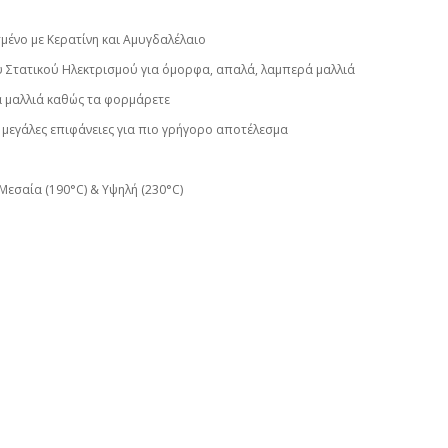
µένο µε Κερατίνη και Αµυγδαλέλαιο
ου Στατικού Ηλεκτρισµού για όµορφα, απαλά, λαµπερά µαλλιά
τα µαλλιά καθώς τα φορµάρετε
ε µεγάλες επιφάνειες για πιο γρήγορο αποτέλεσµα
 Μεσαία (190°C) & Υψηλή (230°C)