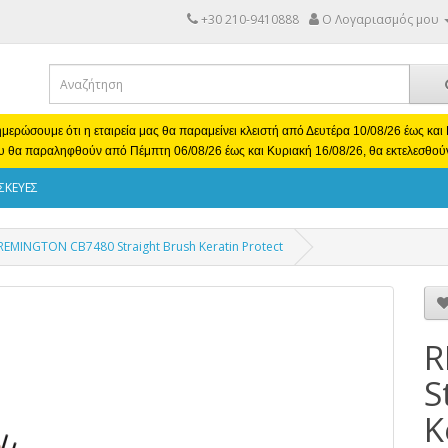
+30 210-9410888
Ο Λογαριασμός μου
μερώσουμε ότι η εταιρεία μας θα παραμείνει κλειστή από Δευτέρα 10/08/26 έως κα
υ θα παραληφθούν από Πέμπτη 06/08/26 έως και Κυριακή 16/08/26, θα εκτελεσθού
ΣΚΕΥΕΣ
REMINGTON CB7480 Straight Brush Keratin Protect
R
S
K