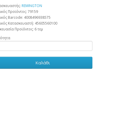
ασκευαστής:
REMINGTON
ικός Προϊόντος: 79159
ικός Barcode:
4008496938575
ικός Κατασκευαστή:
45605560100
κευασία Προϊόντος:
6 τεμ
ότητα
Καλάθι