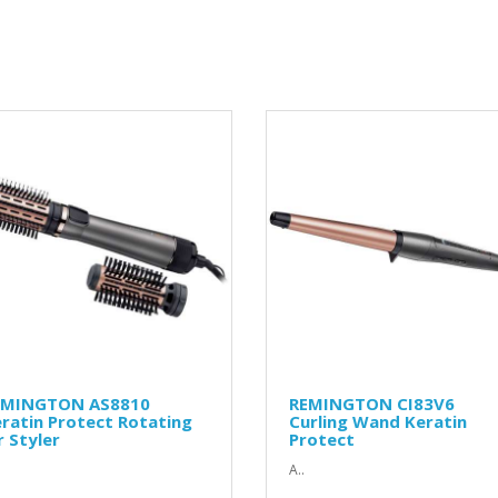
EMINGTON AS8810
REMINGTON CI83V6
ratin Protect Rotating
Curling Wand Keratin
r Styler
Protect
Α..