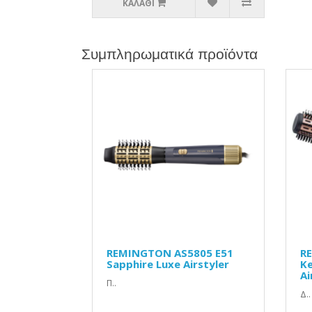
ΚΑΛΆΘΙ
Συμπληρωματικά προϊόντα
REMINGTON AS5805 E51
R
Sapphire Luxe Airstyler
Ke
Ai
Π..
Δ..