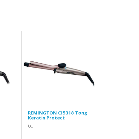
REMINGTON CI5318 Tong
Keratin Protect
Ό..