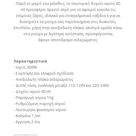
Παρά το μικρό του μέγεθος, το εσωτερικό δοχείο νερού 80
ml προσφέρει αρκετό ατμό για να αφαιρεί εύκολα τις
επίμονες ζάρες, ιδανικό για επαγγελματικά ταξίδια ή για να
διατηρείτε τα ρούχα σας περιποιημένα στις διακοπές.
Επιπλέον, χάρη στην ανοξείδωτη πλάκα, γλιστρά ομαλά πάνω
στα ρούχα με λιγότερη αντίσταση, προσφέροντας
άψογο αποτέλεσμα σιδερώματος.
Χαρακτηριστικά
- Ισχύς: 830W
- Συμπαγής και ελαφριά σχεδίαση
- Ανοξείδωτη πλάκα σιδερώματος
- Διπλή τάση, εναλλαγή μεταξύ 110–120V και 220–240V
- Δοχείο νερού 80 ml
- Παραγωγή ατμού 10g
- Ρυθμιζόμενη παροχή ατμού
- Λειτουργία ψεκασμού νερού
- Καλώδιο 1,5m
- Εγγύηση 2 έτη