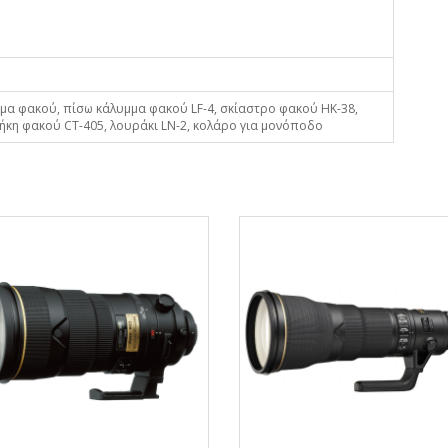
α φακού, πίσω κάλυμμα φακού LF-4, σκίαστρο φακού HK-38,
ήκη φακού CT-405, λουράκι LN-2, κολάρο για μονόποδο