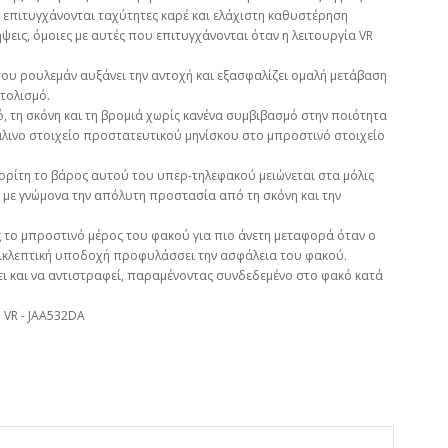
 επιτυγχάνονται ταχύτητες καρέ και ελάχιστη καθυστέρηση
ψεις, όμοιες με αυτές που επιτυγχάνονται όταν η λειτουργία VR
ου ρουλεμάν αυξάνει την αντοχή και εξασφαλίζει ομαλή μετάβαση
τολισμό.
 τη σκόνη και τη βρομιά χωρίς κανένα συμβιβασμό στην ποιότητα
άλινο στοιχείο προστατευτικού μηνίσκου στο μπροστινό στοιχείο
θορίτη το βάρος αυτού του υπερ-τηλεφακού μειώνεται στα μόλις
ί με γνώμονα την απόλυτη προστασία από τη σκόνη και την
 το μπροστινό μέρος του φακού για πιο άνετη μεταφορά όταν ο
τικλεπτική υποδοχή προφυλάσσει την ασφάλεια του φακού.
σει και να αντιστραφεί, παραμένοντας συνδεδεμένο στο φακό κατά
 VR - JAA532DA