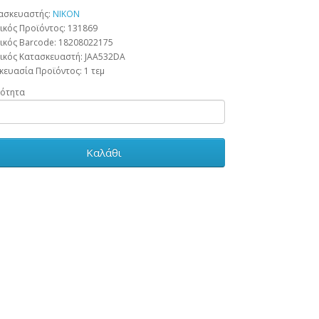
ασκευαστής:
NIKON
ικός Προϊόντος: 131869
ικός Barcode:
18208022175
ικός Κατασκευαστή:
JAA532DA
κευασία Προϊόντος:
1 τεμ
ότητα
Καλάθι