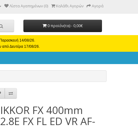
Λίστα Αγαπημένων (0)
Καλάθι Αγορών
Αγορά
0 προϊόν(τα) - 0,00€
ι Παρασκευή 14/08/26.
ν από Δευτέρα 17/08/26.
IKKOR FX 400mm
/2.8E FX FL ED VR AF-