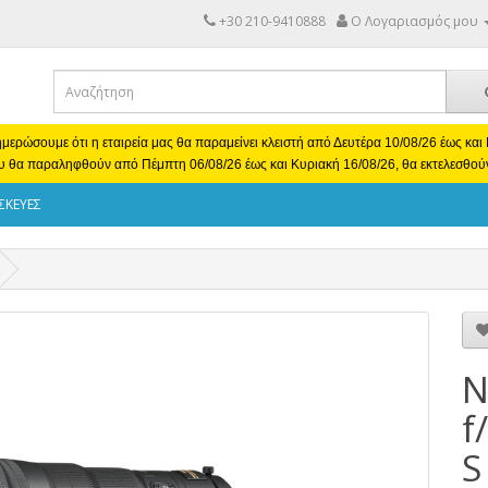
+30 210-9410888
Ο Λογαριασμός μου
μερώσουμε ότι η εταιρεία μας θα παραμείνει κλειστή από Δευτέρα 10/08/26 έως κα
υ θα παραληφθούν από Πέμπτη 06/08/26 έως και Κυριακή 16/08/26, θα εκτελεσθού
ΣΚΕΥΕΣ
N
f
S