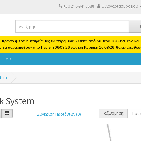
+30 210-9410888
Ο Λογαριασμός μου
μερώσουμε ότι η εταιρεία μας θα παραμείνει κλειστή από Δευτέρα 10/08/26 έως κα
υ θα παραληφθούν από Πέμπτη 06/08/26 έως και Κυριακή 16/08/26, θα εκτελεσθού
ΣΚΕΥΕΣ
stem
ck System
Ταξινόμηση:
Σύγκριση Προϊόντων (0)