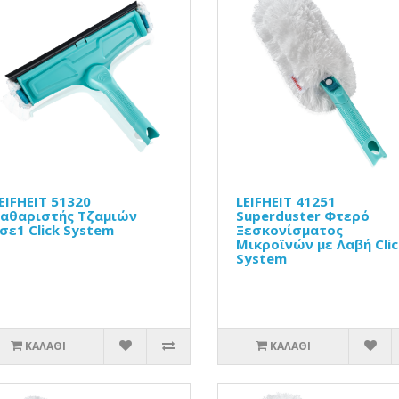
EIFHEIT 51320
LEIFHEIT 41251
αθαριστής Τζαμιών
Superduster Φτερό
σε1 Click System
Ξεσκονίσματος
Μικροϊνών με Λαβή Clic
System
ΚΑΛΆΘΙ
ΚΑΛΆΘΙ