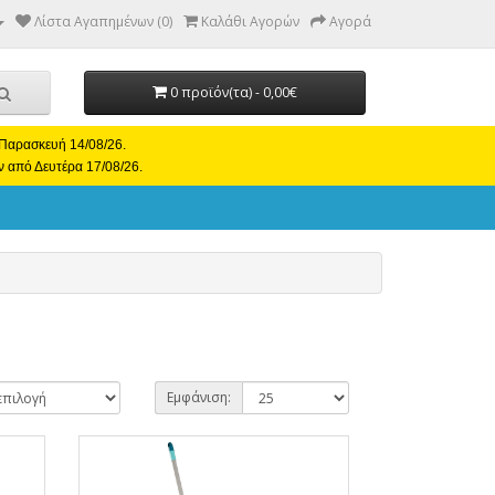
Λίστα Αγαπημένων (0)
Καλάθι Αγορών
Αγορά
0 προϊόν(τα) - 0,00€
ι Παρασκευή 14/08/26.
ν από Δευτέρα 17/08/26.
Εμφάνιση: