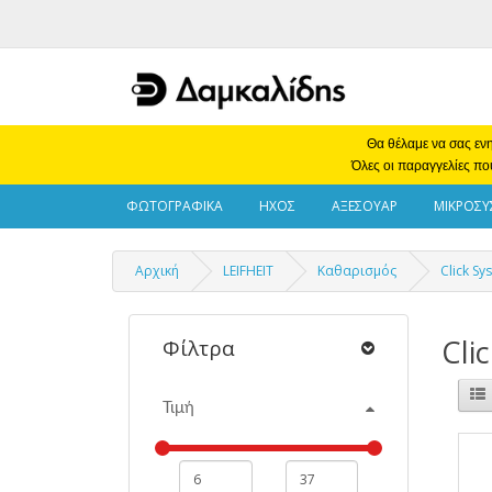
Θα θέλαμε να σας ενη
Όλες οι παραγγελίες πο
ΦΩΤΟΓΡΑΦΙΚΑ
ΗΧΟΣ
ΑΞΕΣΟΥΑΡ
ΜΙΚΡΟΣΥ
Αρχική
LEIFHEIT
Καθαρισμός
Click Sy
Cli
Φίλτρα
Τιμή