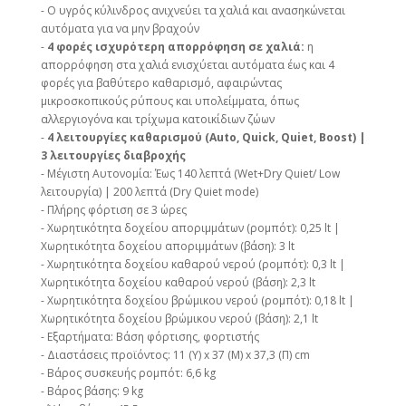
- Ο υγρός κύλινδρος ανιχνεύει τα χαλιά και ανασηκώνεται
αυτόματα για να μην βραχούν
-
4 φορές ισχυρότερη απορρόφηση σε χαλιά:
η
απορρόφηση στα χαλιά ενισχύεται αυτόματα έως και 4
φορές για βαθύτερο καθαρισμό, αφαιρώντας
μικροσκοπικούς ρύπους και υπολείμματα, όπως
αλλεργιογόνα και τρίχωμα κατοικίδιων ζώων
-
4 λειτουργίες καθαρισμού (Auto, Quick, Quiet, Boost) |
3 λειτουργίες διαβροχής
- Μέγιστη Αυτονομία: Έως 140 λεπτά (Wet+Dry Quiet/ Low
λειτουργία) | 200 λεπτά (Dry Quiet mode)
- Πλήρης φόρτιση σε 3 ώρες
- Χωρητικότητα δοχείου αποριμμάτων (ρομπότ): 0,25 lt |
Χωρητικότητα δοχείου αποριμμάτων (βάση): 3 lt
- Χωρητικότητα δοχείου καθαρού νερού (ρομπότ): 0,3 lt |
Χωρητικότητα δοχείου καθαρού νερού (βάση): 2,3 lt
- Χωρητικότητα δοχείου βρώμικου νερού (ρομπότ): 0,18 lt |
Χωρητικότητα δοχείου βρώμικου νερού (βάση): 2,1 lt
- Εξαρτήματα: Βάση φόρτισης, φορτιστής
- Διαστάσεις προϊόντος: 11 (Y) x 37 (Μ) x 37,3 (Π) cm
- Βάρος συσκευής ρομπότ: 6,6 kg
- Βάρος βάσης: 9 kg