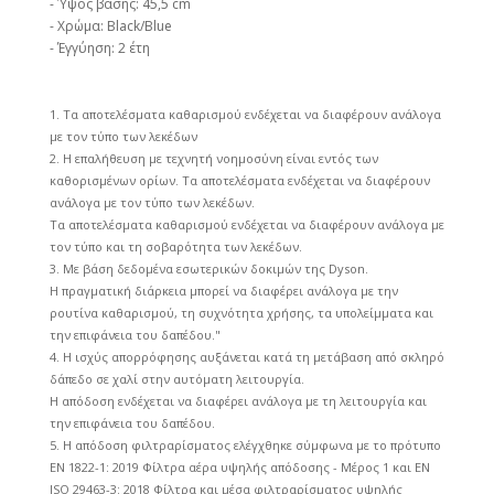
- Ύψος βάσης: 45,5 cm
- Χρώμα: Black/Blue
- Έγγύηση: 2 έτη
1. Τα αποτελέσματα καθαρισμού ενδέχεται να διαφέρουν ανάλογα
με τον τύπο των λεκέδων
2. Η επαλήθευση με τεχνητή νοημοσύνη είναι εντός των
καθορισμένων ορίων. Τα αποτελέσματα ενδέχεται να διαφέρουν
ανάλογα με τον τύπο των λεκέδων.
Τα αποτελέσματα καθαρισμού ενδέχεται να διαφέρουν ανάλογα με
τον τύπο και τη σοβαρότητα των λεκέδων.
3. Με βάση δεδομένα εσωτερικών δοκιμών της Dyson.
Η πραγματική διάρκεια μπορεί να διαφέρει ανάλογα με την
ρουτίνα καθαρισμού, τη συχνότητα χρήσης, τα υπολείμματα και
την επιφάνεια του δαπέδου."
4. Η ισχύς απορρόφησης αυξάνεται κατά τη μετάβαση από σκληρό
δάπεδο σε χαλί στην αυτόματη λειτουργία.
Η απόδοση ενδέχεται να διαφέρει ανάλογα με τη λειτουργία και
την επιφάνεια του δαπέδου.
5. Η απόδοση φιλτραρίσματος ελέγχθηκε σύμφωνα με το πρότυπο
EN 1822-1: 2019 Φίλτρα αέρα υψηλής απόδοσης - Μέρος 1 και EN
ISO 29463-3: 2018 Φίλτρα και μέσα φιλτραρίσματος υψηλής