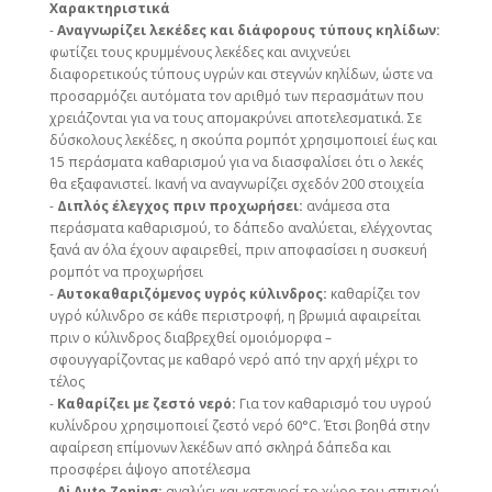
Χαρακτηριστικά
-
Αναγνωρίζει λεκέδες και διάφορους τύπους κηλίδων:
φωτίζει τους κρυμμένους λεκέδες και ανιχνεύει
διαφορετικούς τύπους υγρών και στεγνών κηλίδων, ώστε να
προσαρμόζει αυτόματα τον αριθμό των περασμάτων που
χρειάζονται για να τους απομακρύνει αποτελεσματικά. Σε
δύσκολους λεκέδες, η σκούπα ρομπότ χρησιμοποιεί έως και
15 περάσματα καθαρισμού για να διασφαλίσει ότι ο λεκές
θα εξαφανιστεί. Ικανή να αναγνωρίζει σχεδόν 200 στοιχεία
-
Διπλός έλεγχος πριν προχωρήσει:
ανάμεσα στα
περάσματα καθαρισμού, το δάπεδο αναλύεται, ελέγχοντας
ξανά αν όλα έχουν αφαιρεθεί, πριν αποφασίσει η συσκευή
ρομπότ να προχωρήσει
-
Αυτοκαθαριζόμενος υγρός κύλινδρος:
καθαρίζει τον
υγρό κύλινδρο σε κάθε περιστροφή, η βρωμιά αφαιρείται
πριν ο κύλινδρος διαβρεχθεί ομοιόμορφα –
σφουγγαρίζοντας με καθαρό νερό από την αρχή μέχρι το
τέλος
-
Καθαρίζει με ζεστό νερό:
Για τον καθαρισμό του υγρού
κυλίνδρου χρησιμοποιεί ζεστό νερό 60°C. Έτσι βοηθά στην
αφαίρεση επίμονων λεκέδων από σκληρά δάπεδα και
προσφέρει άψογο αποτέλεσμα
-
Ai Auto Zoning:
αναλύει και κατανοεί το χώρο του σπιτιού