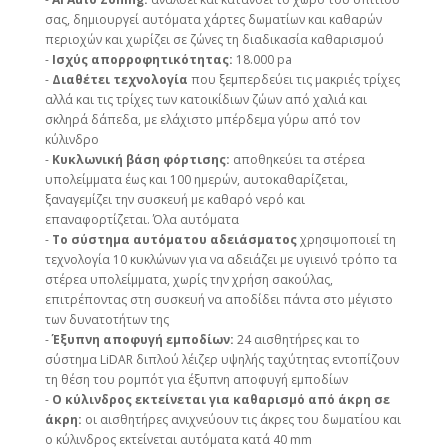
σας, δημιουργεί αυτόματα χάρτες δωματίων και καθαρών
περιοχών και χωρίζει σε ζώνες τη διαδικασία καθαρισμού
-
Ισχύς απορροφητικότητας:
18.000 pa
-
Διαθέτει τεχνολογία
που ξεμπερδεύει τις μακριές τρίχες
αλλά και τις τρίχες των κατοικίδιων ζώων από χαλιά και
σκληρά δάπεδα, με ελάχιστο μπέρδεμα γύρω από τον
κύλινδρο
-
Κυκλωνική βάση φόρτισης:
αποθηκεύει τα στέρεα
υπολείμματα έως και 100 ημερών, αυτοκαθαρίζεται,
ξαναγεμίζει την συσκευή με καθαρό νερό και
επαναφορτίζεται. Όλα αυτόματα
-
Το σύστημα αυτόματου αδειάσματος
χρησιμοποιεί τη
τεχνολογία 10 κυκλώνων για να αδειάζει με υγιεινό τρόπο τα
στέρεα υπολείμματα, χωρίς την χρήση σακούλας,
επιτρέποντας στη συσκευή να αποδίδει πάντα στο μέγιστο
των δυνατοτήτων της
-
Έξυπνη αποφυγή εμποδίων:
24 αισθητήρες και το
σύστημα LiDAR διπλού λέιζερ υψηλής ταχύτητας εντοπίζουν
τη θέση του ρομπότ για έξυπνη αποφυγή εμποδίων
-
Ο κύλινδρος εκτείνεται για καθαρισμό από άκρη σε
άκρη:
οι αισθητήρες ανιχνεύουν τις άκρες του δωματίου και
ο κύλινδρος εκτείνεται αυτόματα κατά 40 mm