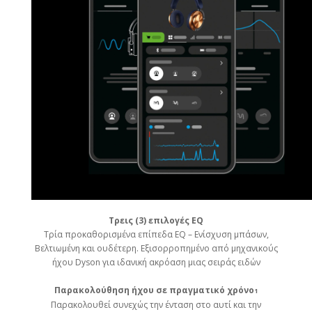
Τρεις (3) επιλογές EQ
Τρία προκαθορισμένα επίπεδα EQ – Ενίσχυση μπάσων,
Βελτιωμένη και ουδέτερη. Εξισορροπημένο από μηχανικούς
ήχου Dyson για ιδανική ακρόαση μιας σειράς ειδών
Παρακολούθηση ήχου σε πραγματικό χρόνο
1
Παρακολουθεί συνεχώς την ένταση στο αυτί και την