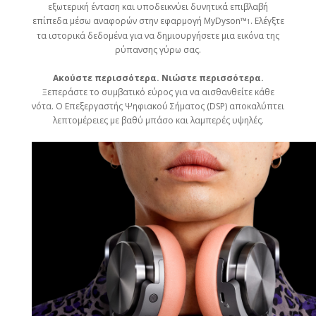
εξωτερική ένταση και υποδεικνύει δυνητικά επιβλαβή
επίπεδα μέσω αναφορών στην εφαρμογή MyDyson™
. Ελέγξτε
1
τα ιστορικά δεδομένα για να δημιουργήσετε μια εικόνα της
ρύπανσης γύρω σας.
Ακούστε περισσότερα. Νιώστε περισσότερα.
Ξεπεράστε το συμβατικό εύρος για να αισθανθείτε κάθε
νότα. Ο Επεξεργαστής Ψηφιακού Σήματος (DSP) αποκαλύπτει
λεπτομέρειες με βαθύ μπάσο και λαμπερές υψηλές.