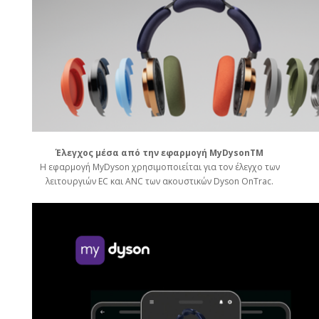
Έλεγχος μέσα από την εφαρμογή MyDysonTM
Η εφαρμογή MyDyson χρησιμοποιείται για τον έλεγχο των
λειτουργιών EC και ANC των ακουστικών Dyson OnTrac.