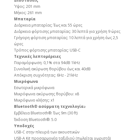
Διαστάσεις
Ύψος: 201 mm
Μήκος: 261 mm
Μπαταρία
Διάρκεια μπαταρίας: Έως και 55 ώρες
Διάρκεια φόρτισης μπαταρίας: 30 λεπτά για χρήση 9 ώρες
Γρήγορη φόρτιση μπαταρίας: 10 λεπτά για χρήση έως 2,5
ώρες
Τρόπος φόρτισης μπαταρίας: USB-C
Τεχνικές λεπτομέρειες
Παραμόρφωση: 0,1% στα 94dB 1kHz
Συνολική ακύρωση θορύβου έως και 40dB
Απόκριση συχνότητας: 6Hz - 21kHz
Μικρόφωνα
Εσωτερικά μικρόφωνα
Μικρόφωνα ακύρωσης θορύβου: x8
Μικρόφωνο κλήσης: x1
Bluetooth® ασύρματη τεχνολογία
2
Εμβέλεια Bluetooth®: Έως 9m (30 ft)
Έκδοση Bluetooth®: 5.0
Υποδοχές
USB-C στην πλευρά των ακουστικών
USB-A Kit προσαρμογέα ταξιδιού (πωλείται χωριστά)