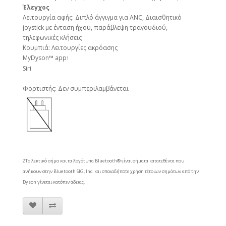
Έλεγχος
Λειτουργία αφής: Διπλό άγγιγμα για ANC, Διαισθητικό
joystick με ένταση ήχου, παράβλεψη τραγουδιού,
τηλεφωνικές κλήσεις
Κουμπιά: Λειτουργίες ακρόασης
MyDyson™ app
1
Siri
Φορτιστής: Δεν συμπεριλαμβάνεται
2Το λεκτικό σήμα και τα λογότυπα Bluetooth® είναι σήματα κατατεθέντα που
ανήκουν στην Bluetooth SIG, Inc. και οποιαδήποτε χρήση τέτοιων σημάτων από την
Dyson γίνεται κατόπιν άδειας.