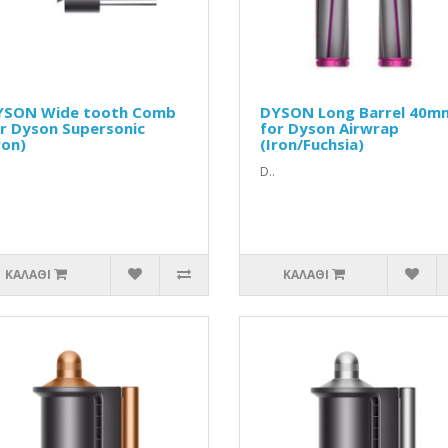
YSON Wide tooth Comb
DYSON Long Barrel 40m
r Dyson Supersonic
for Dyson Airwrap
ron)
(Iron/Fuchsia)
D..
ΚΑΛΆΘΙ
ΚΑΛΆΘΙ