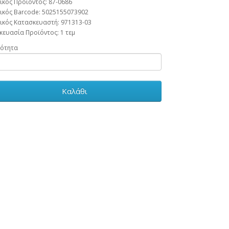
ικός Προϊόντος: 87-0686
ικός Barcode:
5025155073902
ικός Κατασκευαστή:
971313-03
κευασία Προϊόντος:
1 τεμ
ότητα
Καλάθι