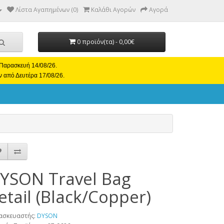
Λίστα Αγαπημένων (0)
Καλάθι Αγορών
Αγορά
0 προϊόν(τα) - 0,00€
ι Παρασκευή 14/08/26.
ν από Δευτέρα 17/08/26.
YSON Travel Bag
etail (Black/Copper)
ασκευαστής:
DYSON