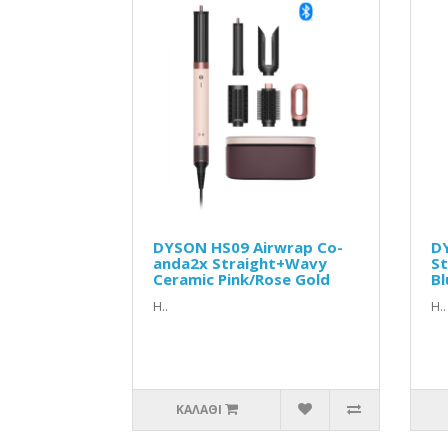
DYSON HS09 Airwrap Co-
D
anda2x Straight+Wavy
St
Ceramic Pink/Rose Gold
Bl
Η..
Η..
ΚΑΛΆΘΙ