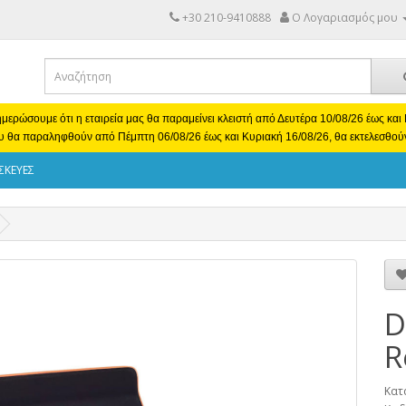
+30 210-9410888
Ο Λογαριασμός μου
μερώσουμε ότι η εταιρεία μας θα παραμείνει κλειστή από Δευτέρα 10/08/26 έως κα
υ θα παραληφθούν από Πέμπτη 06/08/26 έως και Κυριακή 16/08/26, θα εκτελεσθού
ΣΚΕΥΕΣ
D
R
Κατ