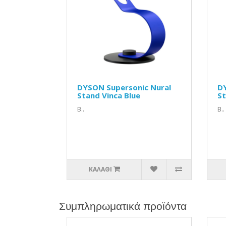
DYSON Supersonic Nural
DY
Stand Vinca Blue
St
Β..
Β..
ΚΑΛΆΘΙ
Συμπληρωματικά προϊόντα