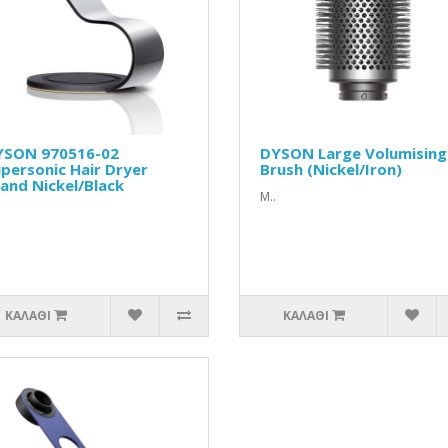
YSON 970516-02
DYSON Large Volumising
personic Hair Dryer
Brush (Nickel/Iron)
and Nickel/Black
Μ..
ΚΑΛΆΘΙ
ΚΑΛΆΘΙ