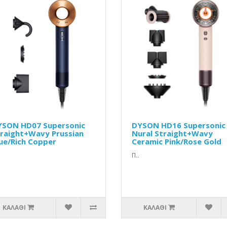
YSON HD07 Supersonic
DYSON HD16 Supersonic
raight+Wavy Prussian
Nural Straight+Wavy
ue/Rich Copper
Ceramic Pink/Rose Gold
Π..
ΚΑΛΆΘΙ
ΚΑΛΆΘΙ