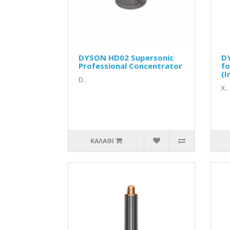
DYSON HD02 Supersonic
D
Professional Concentrator
fo
(I
D..
Χ..
ΚΑΛΆΘΙ