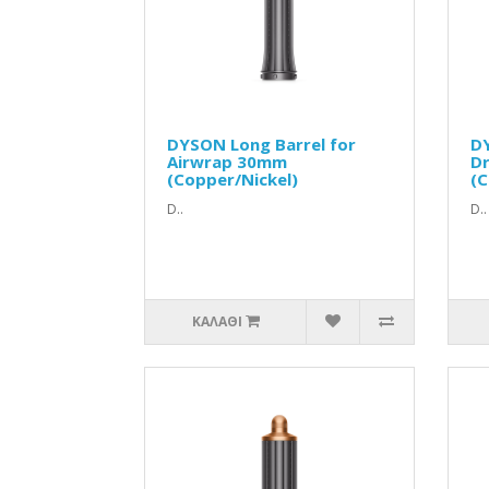
DYSON Long Barrel for
D
Airwrap 30mm
Dr
(Copper/Nickel)
(C
D..
D..
ΚΑΛΆΘΙ