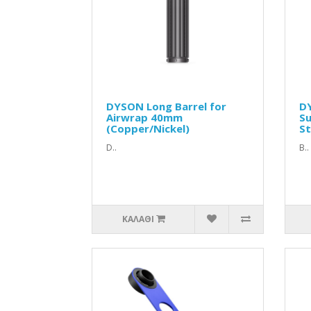
DYSON Long Barrel for
D
Airwrap 40mm
Su
(Copper/Nickel)
St
D..
Β..
ΚΑΛΆΘΙ