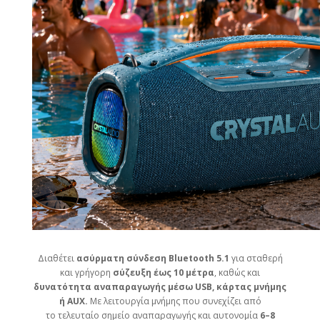
Διαθέτει
ασύρματη σύνδεση Bluetooth 5.1
για σταθερή
και γρήγορη
σύζευξη έως 10 μέτρα
, καθώς και
δυνατότητα
αναπαραγωγής μέσω USB, κάρτας μνήμης
ή AUX.
Με λειτουργία μνήμης που συνεχίζει από
το τελευταίο σημείο αναπαραγωγής και αυτονομία
6–8