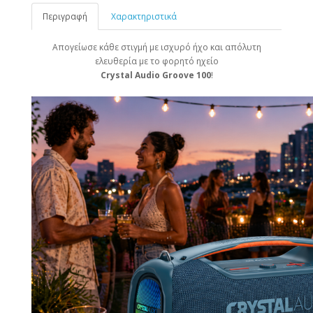
Περιγραφή
Χαρακτηριστικά
Απογείωσε κάθε στιγμή με ισχυρό ήχο και απόλυτη
ελευθερία με το φορητό ηχείο
Crystal Audio Groove
100
!