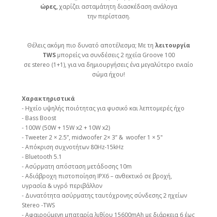
ώρες,
χαρίζει ασταμάτητη διασκέδαση ανάλογα
την περίσταση.
Θέλεις ακόμη πιο δυνατό αποτέλεσμα; Με τη
λειτουργία
TWS
μπορείς να συνδέσεις 2 ηχεία Groove 100
σε stereo (1+1), για να δημιουργήσεις ένα μεγαλύτερο ενιαίο
σώμα ήχου!
Χαρακτηριστικά
- Ηχείο υψηλής ποιότητας για φυσικό και λεπτομερές ήχο
- Bass Boost
- 100W (50W + 15W x2 + 10W x2)
- Tweeter 2 × 2.5”, midwoofer 2× 3” & woofer 1 × 5"
- Απόκριση συχνοτήτων 80Hz-15kHz
- Bluetooth 5.1
- Ασύρματη απόσταση μετάδοσης 10m
- Αδιάβροχη πιστοποίηση IPX6 – ανθεκτικό σε βροχή,
υγρασία & υγρό περιβάλλον
- Δυνατότητα ασύρματης ταυτόχρονης σύνδεσης 2 ηχείων
Stereo -ΤWS
- Αφαιρούμενη μπαταρία λιθίου 15600mAh με διάρκεια
6 έως