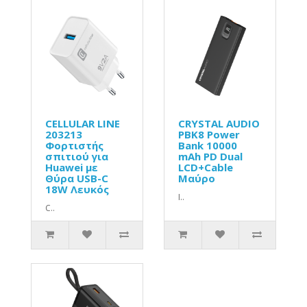
CELLULAR LINE
CRYSTAL AUDIO
203213
PBK8 Power
Φορτιστής
Bank 10000
σπιτιού για
mAh PD Dual
Huawei με
LCD+Cable
Θύρα USB-C
Μαύρο
18W Λευκός
Ι..
C..