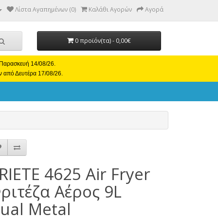
Λίστα Αγαπημένων (0)
Καλάθι Αγορών
Αγορά
0 προϊόν(τα) - 0,00€
ι Παρασκευή 14/08/26.
ν από Δευτέρα 17/08/26.
RIETE 4625 Air Fryer
ριτέζα Αέρος 9L
ual Metal