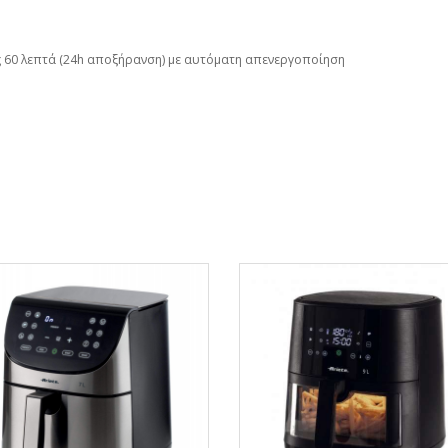
ς 60 λεπτά (24h αποξήρανση) με αυτόματη απενεργοποίηση