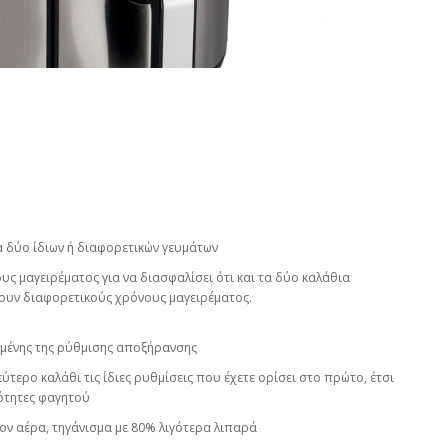
ία δύο ίδιων ή διαφορετικών γευμάτων
υς μαγειρέματος για να διασφαλίσει ότι και τα δύο καλάθια
χουν διαφορετικούς χρόνους μαγειρέματος.
μένης της ρύθμισης αποξήρανσης
ύτερο καλάθι τις ίδιες ρυθμίσεις που έχετε ορίσει στο πρώτο, έτσι
σότητες φαγητού
ον αέρα, τηγάνισμα με 80% λιγότερα λιπαρά