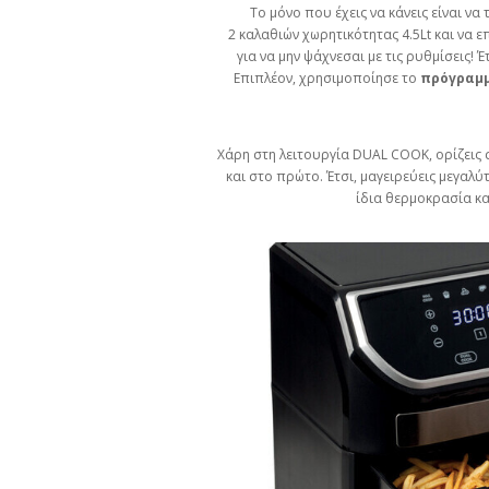
Το μόνο που έχεις να κάνεις είναι ν
2 καλαθιών χωρητικότητας 4.5Lt και να
για να μην ψάχνεσαι με τις ρυθμίσεις! 
Επιπλέον, χρησιμοποίησε το
πρόγραμ
Χάρη στη λειτουργία DUAL COOK, ορίζεις σ
και στο πρώτο. Έτσι, μαγειρεύεις μεγαλ
ίδια θερμοκρασία κα