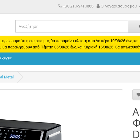
+30 210-9410888
Ο Λογαριασμός μου
μερώσουμε ότι η εταιρεία μας θα παραμείνει κλειστή από Δευτέρα 10/08/26 έως κα
υ θα παραληφθούν από Πέμπτη 06/08/26 έως και Κυριακή 16/08/26, θα εκτελεσθού
ΣΚΕΥΕΣ
al Metal
A
Φ
D