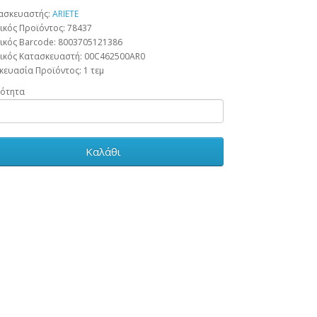
ασκευαστής:
ARIETE
ικός Προϊόντος: 78437
ικός Barcode:
8003705121386
ικός Κατασκευαστή:
00C462500AR0
κευασία Προϊόντος:
1 τεμ
ότητα
Καλάθι