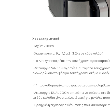
Χαρακτηριστικά
• Ισχύς: 2100 W
• Χωρητικότητα: 9L, 4,5Lx2 (1,2kg σε κάθε καλάθι)
• Το Air Fryer επιτρέπει την ταυτόχρονη προετοιμασ
• Λειτουργία SYNC : Συγχρονίζει αυτόματα τους χρόνο
ολοκληρώνουν το ψήσιμο ταυτόχρονα, ακόμα κι αν έ
• 11 προκαθορισμένα προγράμματα συμπεριλαμβανο
• Λειτουργία DUAL COOK: επιτρέπει να ορίσετε στο δε
τα δύο καλάθια γίνονται ένα, ιδανική για μεγάλες πο
• Προηγμένη τεχνολογία θέρμανσης που κυκλοφορεί τ