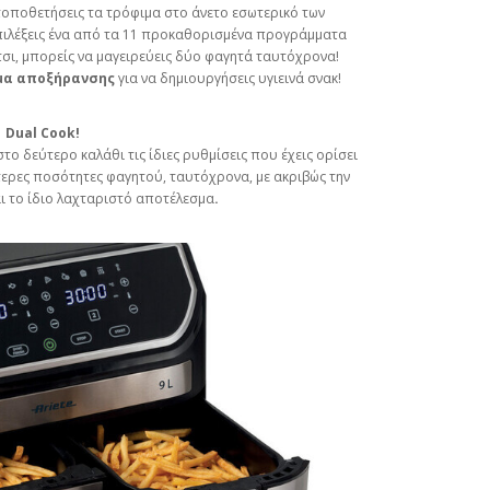
α τοποθετήσεις τα τρόφιμα στο άνετο εσωτερικό των
 επιλέξεις ένα από τα 11 προκαθορισμένα προγράμματα
Έτσι, μπορείς να μαγειρεύεις δύο φαγητά ταυτόχρονα!
μα αποξήρανσης
για να δημιουργήσεις υγιεινά σνακ!
Dual Cook!
το δεύτερο καλάθι τις ίδιες ρυθμίσεις που έχεις ορίσει
ύτερες ποσότητες φαγητού, ταυτόχρονα, με ακριβώς την
ι το ίδιο λαχταριστό αποτέλεσμα
.